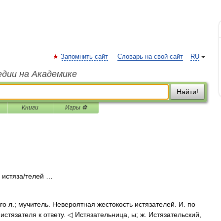
Запомнить сайт
Словарь на свой сайт
RU
едии на Академике
Найти!
Книги
Игры ⚽
. истяза/телей …
ого л.; мучитель. Невероятная жестокость истязателей. И. по
истязателя к ответу. ◁ Истязательница, ы; ж. Истязательский,