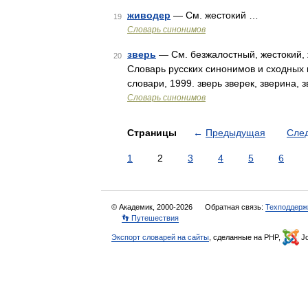
живодер
— См. жестокий …
19
Словарь синонимов
зверь
— См. безжалостный, жестокий, 
20
Словарь русских синонимов и сходных 
словари, 1999. зверь зверек, зверина, 
Словарь синонимов
Страницы
←
Предыдущая
Сле
1
2
3
4
5
6
© Академик, 2000-2026
Обратная связь:
Техподдерж
👣 Путешествия
Экспорт словарей на сайты
, сделанные на PHP,
Jo