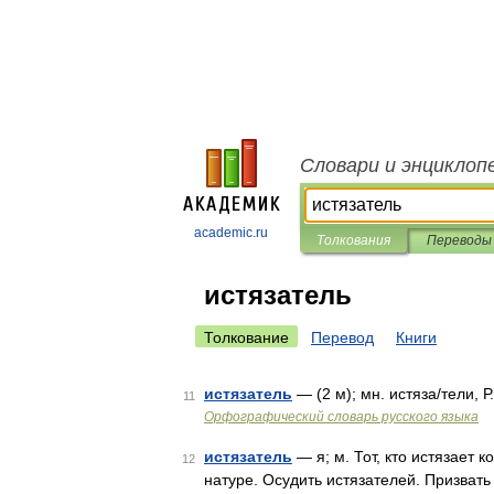
Словари и энциклоп
academic.ru
Толкования
Переводы
истязатель
Толкование
Перевод
Книги
истязатель
— (2 м); мн. истяза/тели, Р
11
Орфографический словарь русского языка
истязатель
— я; м. Тот, кто истязает к
12
натуре. Осудить истязателей. Призвать 