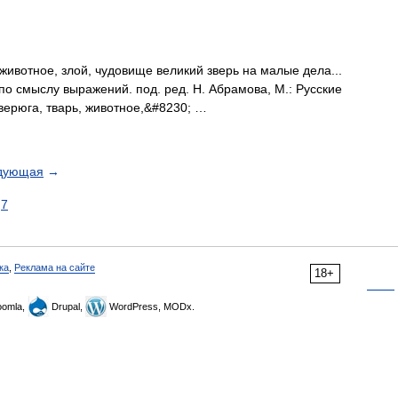
животное, злой, чудовище великий зверь на малые дела...
по смыслу выражений. под. ред. Н. Абрамова, М.: Русские
зверюга, тварь, животное,&#8230; …
дующая
→
7
ка
,
Реклама на сайте
18+
omla,
Drupal,
WordPress, MODx.