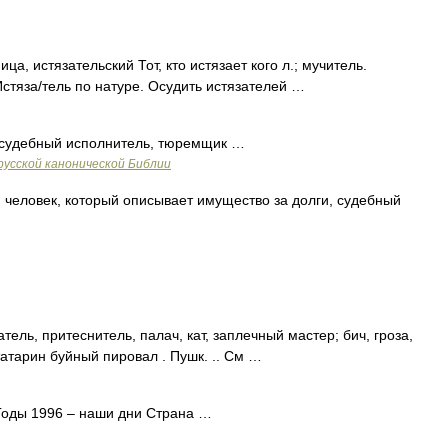
ица, истязательский Тот, кто истязает кого л.; мучитель.
стяза/тель по натуре. Осудить истязателей …
) судебный исполнитель, тюремщик …
русской канонической Библии
р, человек, который описывает имущество за долги, судебный
тель, притеснитель, палач, кат, заплечный мастер; бич, гроза,
татарин буйный пировал . Пушк. .. См …
оды 1996 – наши дни Страна …