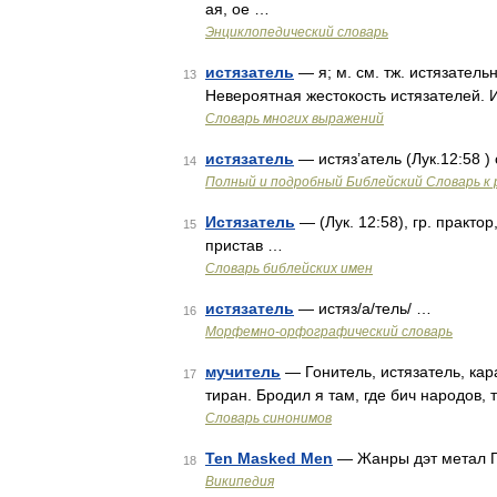
ая, ое …
Энциклопедический словарь
истязатель
— я; м. см. тж. истязательн
13
Невероятная жестокость истязателей. И
Словарь многих выражений
истязатель
— истяз’атель (Лук.12:58 
14
Полный и подробный Библейский Словарь к 
Истязатель
— (Лук. 12:58), гр. практо
15
пристав …
Словарь библейских имен
истязатель
— истяз/а/тель/ …
16
Морфемно-орфографический словарь
мучитель
— Гонитель, истязатель, кара
17
тиран. Бродил я там, где бич народов, 
Словарь синонимов
Ten Masked Men
— Жанры дэт метал Г
18
Википедия